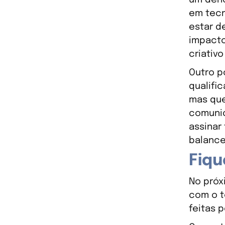
em tecn
estar d
impacto
criativ
Outro p
qualifi
mas que
comunic
assinar
balance
Fiqu
No próx
com o t
feitas 