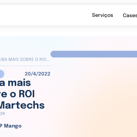
Serviços
Case
IBA MAIS SOBRE O ROI
M MARTECHS
20/4/2022
a mais
e o ROI
Martechs
POR
P Mango