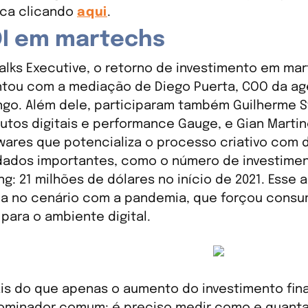
ca clicando
aqui
.
OI em martechs
talks Executive, o retorno de investimento em ma
tou com a mediação de Diego Puerta, COO da agê
go. Além dele, participaram também Guilherme St
utos digitais e performance Gauge, e Gian Martin
wares que potencializa o processo criativo com
dados importantes, como o número de investimen
ng: 21 milhões de dólares no início de 2021. Esse
 no cenário com a pandemia, que forçou consu
 para o ambiente digital.
is do que apenas o aumento do investimento fin
minador comum: é preciso medir como e quanta 