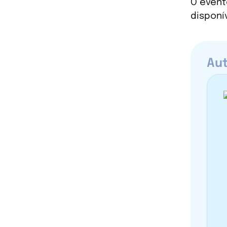
O event
disponí
Aut