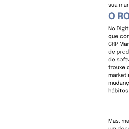
sua mar
O R
No Digi
que con
CRP Man
de prod
de soft
trouxe 
marketi
mudança
hábitos
Mas, ma
um deno