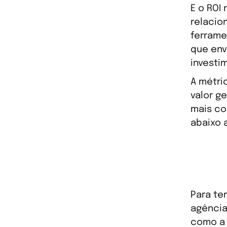
E o ROI
relacio
ferrame
que env
investi
A métri
valor g
mais co
abaixo 
Para te
agência
como a 