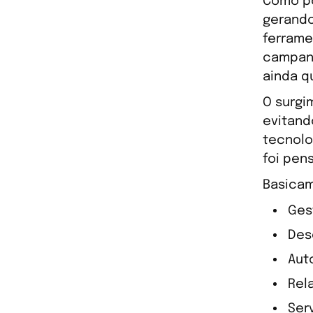
Como po
gerando
ferrame
campanh
ainda q
O surgi
evitand
tecnolo
foi pen
Basicam
Ges
Des
Aut
Rel
Ser