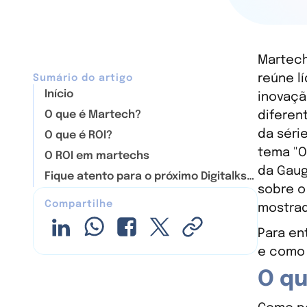
Martech
reúne l
Sumário do artigo
Início
inovaçã
O que é Martech?
diferen
da séri
O que é ROI?
tema "O
O ROI em martechs
da Gaug
Fique atento para o próximo Digitalks
sobre o
Executive
Compartilhe
mostrad
Para en
e como 
O q