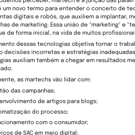
demos perceber, martech é a junção das palavra
 um novo termo para entender o conceito de tec
ntas digitais e robôs, que auxiliem a implantar, m
as de marketing. Essa união de "marketing" e "t
ue de forma inicial, na vida de muitos profissiona
mento dessas tecnologias objetiva tornar o trabal
o decisões incorretas e estratégias inadequada
gias auxiliam também a chegar em resultados m
sado.
ente, as martechs vão lidar com:
tão das campanhas;
envolvimento de artigos para blogs;
omatização do processo;
acionamento com o consumidor;
viços de SAC em meio digital;