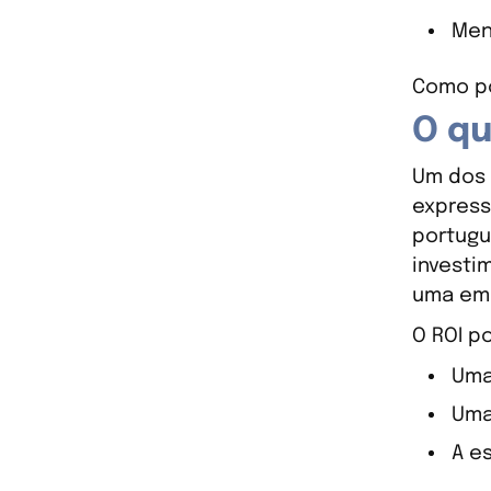
Men
Como po
O qu
Um dos 
express
portugu
investi
uma emp
O ROI p
Uma
Uma
A e