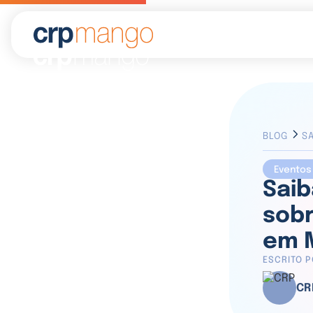
BLOG
SA
E
Eventos
Saib
sobr
em 
ESCRITO 
CR