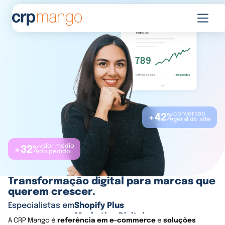
conversão
+42%
geral do site
valor médio
+32%
do pedido
Transformação digital para marcas que
querem crescer.
Especialistas em
Shopify Plus
Marketing Digital
A CRP Mango é
referência em e-commerce
e
soluções