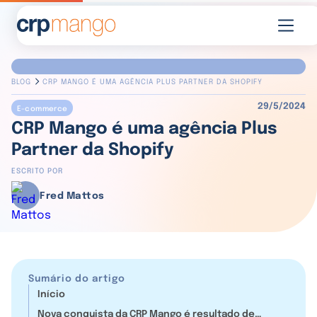
BLOG
CRP MANGO É UMA AGÊNCIA PLUS PARTNER DA SHOPIFY
29/5/2024
E-commerce
CRP Mango é uma agência Plus
Partner da Shopify
ESCRITO POR
Fred Mattos
Sumário do artigo
Início
Nova conquista da CRP Mango é resultado de