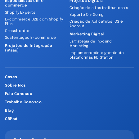
Especialistas em E-
Projetos Digitais
commerce
Criação de sites institucionais
Shopify Experts
Suporte On-Going
E-commerce B2B com Shopify
Criação de Aplicativos iOS e
Plus
Android
Crossborder
Marketing Digital
Sustentação E-commerce
Estratégia de Inbound
Projetos de Integração
Marketing
(iPaas)
Implementação e gestão de
plataformas RD Station
Cases
Sobre Nós
Fale Conosco
Trabalhe Conosco
Blog
CRPod