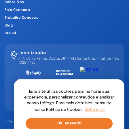
Sobre Nós
Fale Conosco
Trabalhe Conosco
Blog
CRPod
Localização
R. Antônio Ferraz Costa, 261 - Vila Santa Cruz - Itatiba - SP,
13251-460
Este site utiliza cookies para melhorar sua
experiência, personalizar conteúdos e analisar
nosso tráfego. Para mais detalhes, consulte
nossa Política de Cookies.
Saiba mais
Copyright © 2002-2026 CRP Mango. Todos os direitos reservados.
Ok, entendi!