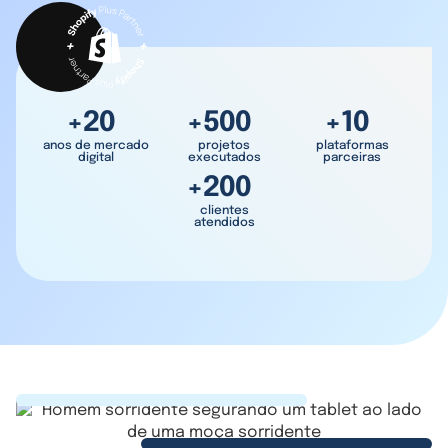
+20
+500
+10
anos de mercado
projetos
plataformas
digital
executados
parceiras
+200
clientes
atendidos