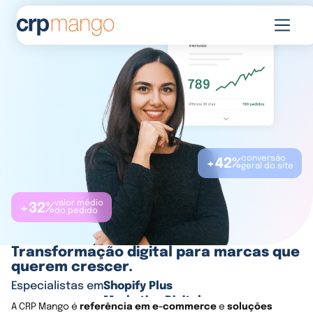
conversão
+42%
geral do site
valor médio
+32%
do pedido
Transformação digital para marcas que
querem crescer.
Especialistas em
Shopify Plus
Marketing Digital
A CRP Mango é
referência em e-commerce
e
soluções