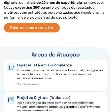
E-commerce
digitais
, com
mais de 20 anos de experiência
no mercado.
Tecnologia
Nossa
expertise 360°
garante a entrega de resultados
RD Station
efetivos, com estratégias personalizadas que impulsionam a
Shopify Plus
performance e a conversão de cada projeto.
Falar com um consultor
Áreas de Atuação
Especialista em E-commerce
Soluções personalizadas para sua loja virtual, da migração
ao suporte contínuo, com foco em crescimento e
expansão internacional.
Conhecer mais
Projetos Digitais (Websites)
Desde a criação de sites completos até aplicativos
móveis, com suporte contínuo, garantindo performance
em sua presença online.