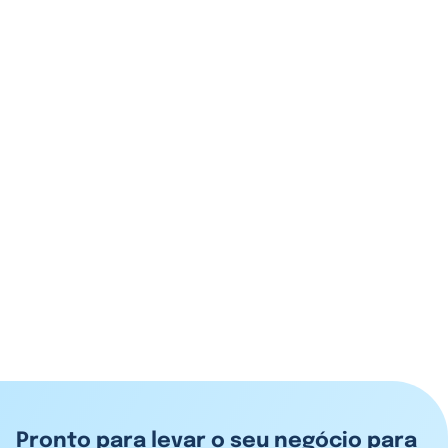
E-commerce
Social Commerce: Guia completo para vender
diretamente nas redes sociais
E-commerce
E-commerce B2B: O Guia Definitivo para Escalar seu
Negócio entre Empresas
Pronto para levar o seu negócio para