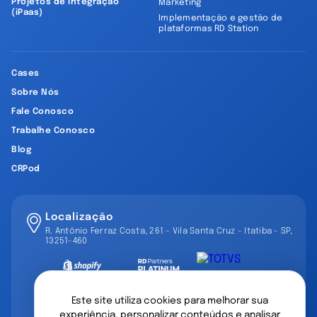
Projetos de Integração
Marketing
(iPaas)
Implementação e gestão de
plataformas RD Station
Cases
Sobre Nós
Fale Conosco
Trabalhe Conosco
Blog
CRPod
Localização
R. Antônio Ferraz Costa, 261 - Vila Santa Cruz - Itatiba - SP,
13251-460
Este site utiliza cookies para melhorar sua
experiência, personalizar conteúdos e analisar