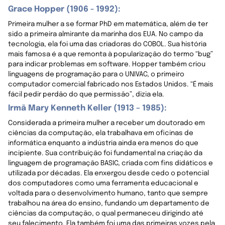
Grace Hopper (1906 - 1992):
Primeira mulher a se formar PhD em matemática, além de ter
sido a primeira almirante da marinha dos EUA. No campo da
tecnologia, ela foi uma das criadoras do COBOL. Sua história
mais famosa é a que remonta à popularização do termo “bug”
para indicar problemas em software. Hopper também criou
linguagens de programação para o UNIVAC, o primeiro
computador comercial fabricado nos Estados Unidos. “É mais
fácil pedir perdão do que permissão”, dizia ela.
Irmã Mary Kenneth Keller (1913 – 1985):
Considerada a primeira mulher a receber um doutorado em
ciências da computação, ela trabalhava em oficinas de
informática enquanto a indústria ainda era menos do que
incipiente. Sua contribuição foi fundamental na criação da
linguagem de programação BASIC, criada com fins didáticos e
utilizada por décadas. Ela enxergou desde cedo o potencial
dos computadores como uma ferramenta educacional e
voltada para o desenvolvimento humano, tanto que sempre
trabalhou na área do ensino, fundando um departamento de
ciências da computação, o qual permaneceu dirigindo até
seu falecimento. Ela também foi uma das primeiras vozes pela