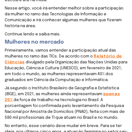
Nesse artigo, você irá entender melhor sobre a participação
da mulher no ramo das Tecnologias de Informação e
Comunicação e irá conhecer algumas mulheres que fizeram
história na área.
Continue lendo e saiba mais.
Mulheres no mercado
Primeiramente, vamos entender a participação atual das
mulheres no ramo das TICs. De acordo com o
Relatório de
Ciências
divulgado pela Organização das Nações Unidas para
Educação, Ciência e Cultura (UNESCO), em fevereiro de 2021,
em todo o mundo, as mulheres representavam 40% dos
graduados em Ciência da Computação e Informática.
Já segundo o Instituto Brasileiro de Geografia e Estatística
(IBGE), em 2021, as mulheres ainda representavam
apenas
20%
da força de trabalho na tecnologia no Brasil. A
porcentagem foi confirmada pelo levantamento da Pesquisa
Nacional por Amostra de Domicílios (PNAD), feita com mais de
580 mil profissionais de TI que atuam no Brasil e no mundo.
No entanto, esse cenário deve mudar em breve. Para se ter
ideia, nos últimos cinco anos, a atuação feminina no setor saiu