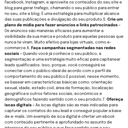
Facebook, Instagram, e aproveite os conteúdos do seu site e
blog para gerar trafego, chamando o seu público para entrar
no seu, site e blog. É uma estratégia para multiplicar alcance
das suas publicações e divulgação do seu produto.5.
Crie um
plano de mídia para fazer anúncios e links patrocinados –
Os anúncios são maneiras eficazes para aumentar a
visibilidade da sua marca e produto para aquelas pessoas que
nunca te viram. Muito efetivo para lojas virtuais, como e-
commerce.6.
Faça campanhas segmentadas nas redes
sociais –
Quando você já conhece o seu público, a
segmentação é uma estratégia muito eficaz para capitanear
leads qualificados. Isso, porque, você conseguirá se
conectar com o público ideal de acordo com o perfil de
comportamento do seu público.É possível, nesse momento,
se basear em características básicas como: orientação
sexual, idade, estado civil, área de formação, localização
geográfica e outros fatores sociais, econômicos e
demográficos fazendo sentido com o seu produto.7.
Ofereça
iscas digitais –
As iscas digitais são as mais indicadas para
capturar os contatos do seu lead e conseguir popular a base
de e-mails. Um exemplo de isca digital é ofertar um ebook
com conteúdo pertinente e aprofundado no assunto de
interesse do seu público e que faça sentido com o seu