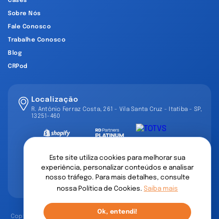
Cases
Sobre Nós
Fale Conosco
Trabalhe Conosco
Blog
CRPod
Localização
R. Antônio Ferraz Costa, 261 - Vila Santa Cruz - Itatiba - SP,
13251-460
Este site utiliza cookies para melhorar sua
experiência, personalizar conteúdos e analisar
nosso tráfego. Para mais detalhes, consulte
nossa Política de Cookies.
Saiba mais
Ok, entendi!
Copyright © 2002-2026 CRP Mango. Todos os direitos reservados.