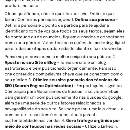
produto, no caso.
O lead qualificado, não se qualifica sozinho. Então, o que
fazer? Confira as principais ações:1.
Defina sua persona –
Definir a persona é o ponto de partida para te ajudar a
identificar o tom de voz que todos os seus textos, sejam eles
de conteúdo ou de anúncios, fiquem alinhados e conectados
com o seu público. Vai nortear suas ações de marketing digital
para todas as etapas da Jornada do cliente e funil de vendas.
Pense na persona como o melhor amigo do seu público.2.
Aposte no seu Site e Blog –
Tenha um site e um blog
estruturado e bem posicionado organicamente. Para isso,
crie conteúdos com palavras chave que se conectam com o
seu público.3.
Otimize seu site por meio das técnicas de
SEO (Search Engine Optimization) -
Em português, significa
Otimização para Mecanismos de Buscas. Isso vai contribuir
para garantir um bom posicionamento nas buscas do google,
além de uma série de outros fatores relacionados a
navegabilidade do seu site. Se você possui uma loja virtual – e-
commerce – esse item é essencial para garantir
sustentabilidade nas vendas.4.
Gere tráfego orgânico por
meio de conteúdos nas redes sociais –
Utilize o LinkedIn,