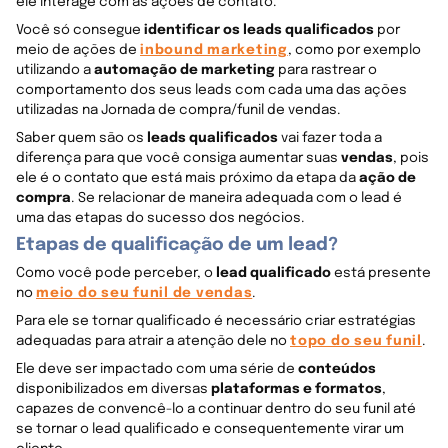
ele interage com as ações de contato.
Você só consegue
identificar os leads qualificados
por
meio de ações de
inbound marketing
, como por exemplo
utilizando a
automação de marketing
para rastrear o
comportamento dos seus leads com cada uma das ações
utilizadas na Jornada de compra/funil de vendas.
Saber quem são os
leads qualificados
vai fazer toda a
diferença para que você consiga aumentar suas
vendas
, pois
ele é o contato que está mais próximo da etapa da
ação de
compra
. Se relacionar de maneira adequada com o lead é
uma das etapas do sucesso dos negócios.
Etapas de qualificação de um lead?
Como você pode perceber, o
lead qualificado
está presente
no
meio do seu funil de vendas
.
Para ele se tornar qualificado é necessário criar estratégias
adequadas para atrair a atenção dele no
topo do seu funil
.
Ele deve ser impactado com uma série de
conteúdos
disponibilizados em diversas
plataformas e formatos
,
capazes de convencê-lo a continuar dentro do seu funil até
se tornar o lead qualificado e consequentemente virar um